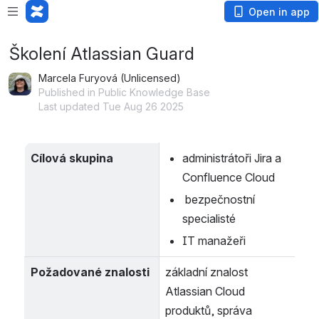
Open in app
Školení Atlassian Guard
Marcela Furyová (Unlicensed)
Published in Public Knowledge Base
Last updated Tue Aug 26 2025
Cílová skupina
administrátoři Jira a 
Confluence Cloud
 bezpečnostní 
specialisté
IT manažeři
Požadované znalosti
základní znalost 
Atlassian Cloud 
produktů, správa 